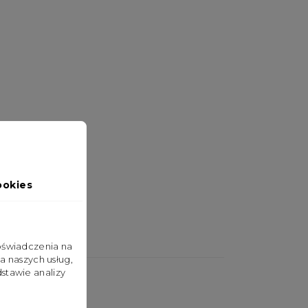
ookies
doświadczenia na
a naszych usług,
stawie analizy