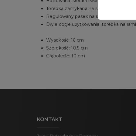
Haftowana, słodka twarz Meow
Torebka zamykana na sznurek
Regulowany pasek na ramię
Dwie opcje użytkowania: torebka na ram
Wysokość: 16 cm
Szerokość: 18.5 cm
Głębokość: 10 cm
KONTAKT
Jeżeli Potrzebujesz Pomocy,