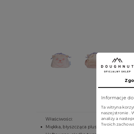
Zgo
Informacje do
Ta witryna korz
naszej stronie .
analizy a naste
Właściwości:
Twoich zachowa
Miękka, błyszcząca pluszowa torebka