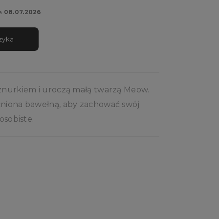
ia
08.07.2026
zyka
sznurkiem i uroczą małą twarzą Meow.
cniona bawełną, aby zachować swój
osobiste.