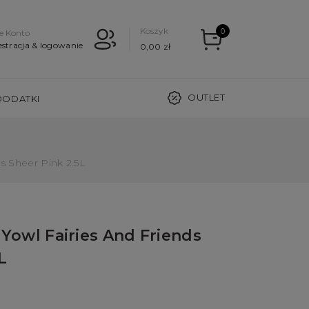
Koszyk
0
e Konto
estracja & logowanie
0,00 zł
OUTLET
DODATKI
s Sheer Pink 2.5L
owl Fairies And Friends
L