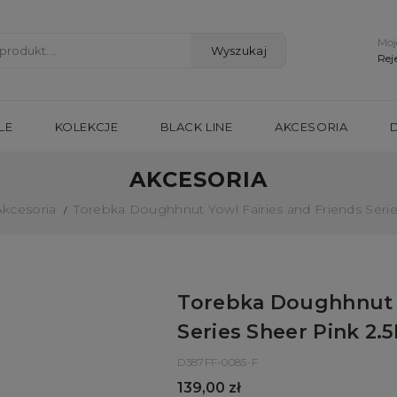
Moj
Wyszukaj
Rej
LE
KOLEKCJE
BLACK LINE
AKCESORIA
AKCESORIA
Akcesoria
Torebka Doughhnut Yowl Fairies and Friends Serie
Torebka Doughhnut Y
Series Sheer Pink 2.5
D387FF-0085-F
139,00 zł