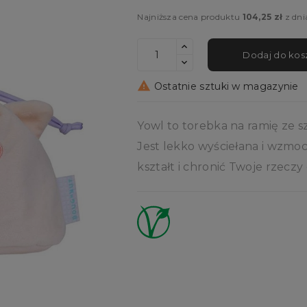
Najniższa cena produktu
104,25 zł
z dn
Dodaj do kos

Ostatnie sztuki w magazynie
Yowl to torebka na ramię ze 
Jest lekko wyściełana i wzmo
kształt i chronić Twoje rzeczy 