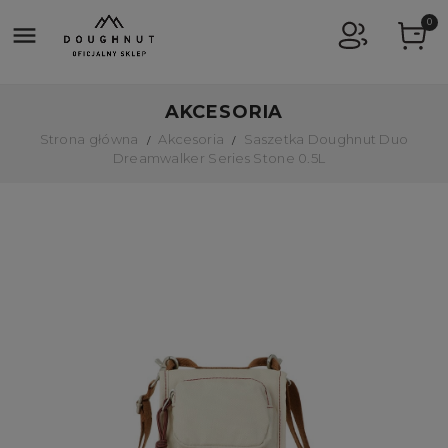
0

AKCESORIA
Strona główna
Akcesoria
Saszetka Doughnut Duo
Dreamwalker Series Stone 0.5L