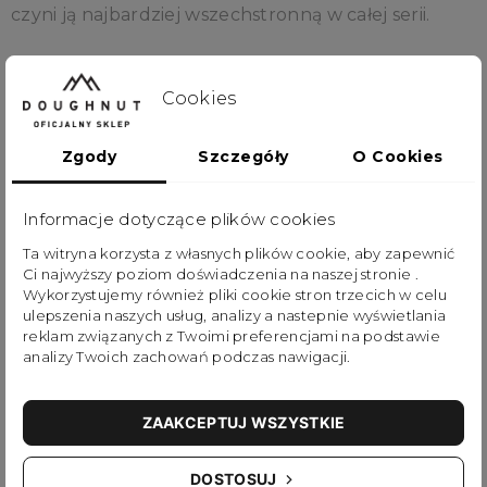
czyni ją najbardziej wszechstronną w całej serii.
Seria Dreamwalker zaprasza do ponownego
Cookies
odkrywania piękna, które często umyka w naszej
codziennej rutynie. Poznaj stare ścieżki na nowo.
Zgody
Szczegóły
O Cookies
Uwolnij się od monotonii i wybierz malownicze
szlaki. Odłącz się od ekranów i wsłuchaj się w
Informacje dotyczące plików cookies
symfonię natury. Zauważ magię w drobnych
Ta witryna korzysta z własnych plików cookie, aby zapewnić
chwilach. Podążaj za tańczącym motylem, który
Ci najwyższy poziom doświadczenia na naszej stronie .
Wykorzystujemy również pliki cookie stron trzecich w celu
prowadzi do nieoczekiwanych spotkań.
ulepszenia naszych usług, analizy a nastepnie wyświetlania
reklam związanych z Twoimi preferencjami na podstawie
analizy Twoich zachowań podczas nawigacji.
Ta przełomowa kolekcja plecaków prezentuje
innowacyjny materiał Barley Skin – ekologiczną
ZAAKCEPTUJ WSZYSTKIE
alternatywę dla tradycyjnych materiałów. Barley
Skin powstaje z uratowanego ziarna jęczmienia
DOSTOSUJ