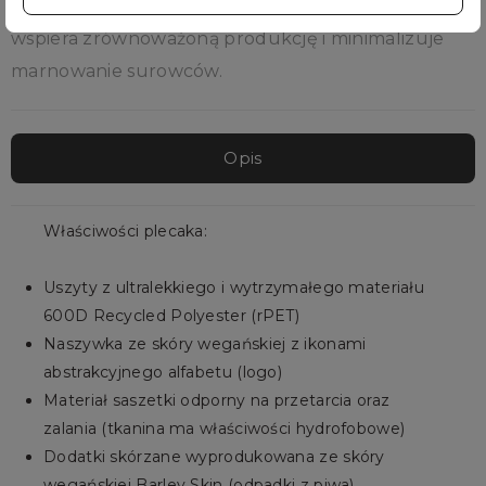
dzięki współpracy VEGATEX i Budweiser APAC, co
wspiera zrównoważoną produkcję i minimalizuje
marnowanie surowców.
Opis
Właściwości plecaka:
Uszyty z ultralekkiego i wytrzymałego materiału
600D Recycled Polyester (rPET)
Naszywka ze skóry wegańskiej z ikonami
abstrakcyjnego alfabetu (logo)
Materiał saszetki odporny na przetarcia oraz
zalania (tkanina ma właściwości hydrofobowe)
Dodatki skórzane wyprodukowana ze skóry
wegańskiej Barley Skin (odpadki z piwa)