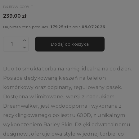
D411DW-0008-F
239,00 zł
Najniższa cena produktu
179,25 zł
z dnia
09.07.2026
Dodaj do koszyka
Duo to smukła torba na ramię, idealna na co dzień.
Posiada dedykowaną kieszeń na telefon
komórkowy oraz odpinany, regulowany pasek.
Dostępna w limitowanej wersji z nadrukiem
Dreamwalker, jest wodoodporna i wykonana z
recyklingowanego poliestru 600D, z unikalnym
wykończeniem Barley Skin. Dzięki odwracalnemu
designowi, oferuje dwa style w jednej torbie, co