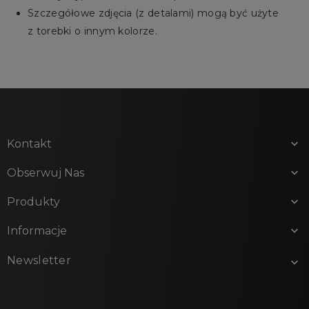
Szczegółowe zdjęcia (z detalami) mogą być użyte
z torebki o innym kolorze.
Kontakt

Obserwuj Nas

Produkty

Informacje

Newsletter
