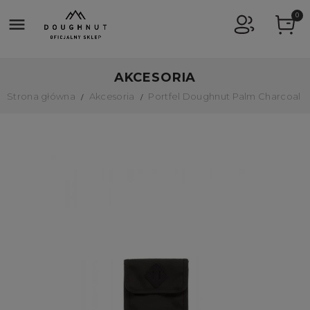
0

AKCESORIA
Strona główna
Akcesoria
Portfel Doughnut Palm Charcoal