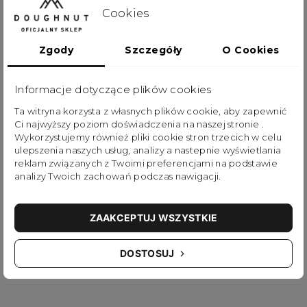
Cookies
Najniższa cena produktu
96,75 zł
z dnia
11.07.2026
Zgody
Szczegóły
O Cookies
Dodaj do koszyka
Informacje dotyczące plików cookies
Ta witryna korzysta z własnych plików cookie, aby zapewnić
Palm to funkcjonalny i pojemny portfel podróżny.
Ci najwyższy poziom doświadczenia na naszej stronie .
Podręczny produkt, wykonany z dbałością o każdy
Wykorzystujemy również pliki cookie stron trzecich w celu
ulepszenia naszych usług, analizy a nastepnie wyświetlania
element oraz trwałej, odpornej na ścieranie oraz
reklam związanych z Twoimi preferencjami na podstawie
analizy Twoich zachowań podczas nawigacji.
zachlapanie tkaniny. Przygotowany do podróży
posiada aż 8 różnych kieszeni, w której schowasz
ZAAKCEPTUJ WSZYSTKIE
paszport, telefon, karty czy niezbędne drobiazgi.
Palm posiada długi, odpinany pasek na szyję, a w
DOSTOSUJ
głównej komorze elastyczne gumki na słuchawki.