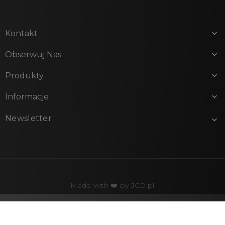
Kontakt

Obserwuj Nas

Produkty

Informacje

Newsletter

Made with ❤️ by
JCD.pl