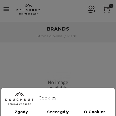
0

BRANDS
Strona główna
Marki
Cookies
DOUGHNUT
Zgody
Szczegóły
O Cookies
368 produktów