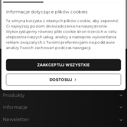
zobacz produkty
Informacje dotyczące plików cookies
Ta witryna korzysta z własnych plików cookie, aby zapewnić
Ci najwyższy poziom doświadczenia na naszej stronie .
Wykorzystujemy również pliki cookie stron trzecich w celu
ulepszenia naszych usług, analizy a nastepnie wyświetlania
reklam związanych z Twoimi preferencjami na podstawie
analizy Twoich zachowań podczas nawigacji.
ZAAKCEPTUJ WSZYSTKIE
Kontakt

DOSTOSUJ
Obserwuj Nas

Produkty

Informacje

Newsletter
