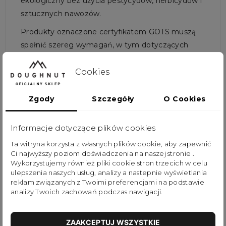
ekologiczny bez użycia pestycydów, herbicydów i
sztucznych nawozów.
Produkty oznaczone certyfikatem GOTS muszą
spełnić szereg wymagań, w tym dotyczących
jakości, bezpieczeństwa i etyki. Tkaniny muszą
zawierać co najmniej 95% organicznych włókien, a
Cookies
produkcja musi odbywać się w sposób przyjazny
dla środowiska i pracowników.
Zgody
Szczegóły
O Cookies
Plecaki oznaczone certyfikatem GOTS są bardziej
Informacje dotyczące plików cookies
przyjazne dla środowiska, ponieważ ich produkcja
nie wymaga użycia szkodliwych substancji
Ta witryna korzysta z własnych plików cookie, aby zapewnić
Ci najwyższy poziom doświadczenia na naszej stronie .
chemicznych, a uprawa organicznych roślin
Wykorzystujemy również pliki cookie stron trzecich w celu
pomaga w ograniczeniu negatywnego wpływu na
ulepszenia naszych usług, analizy a nastepnie wyświetlania
środowisko naturalne.
reklam związanych z Twoimi preferencjami na podstawie
analizy Twoich zachowań podczas nawigacji.
Dodatkowo, plecaki oznaczone certyfikatem
GOTS są bezpieczne dla zdrowia, ponieważ nie
ZAAKCEPTUJ WSZYSTKIE