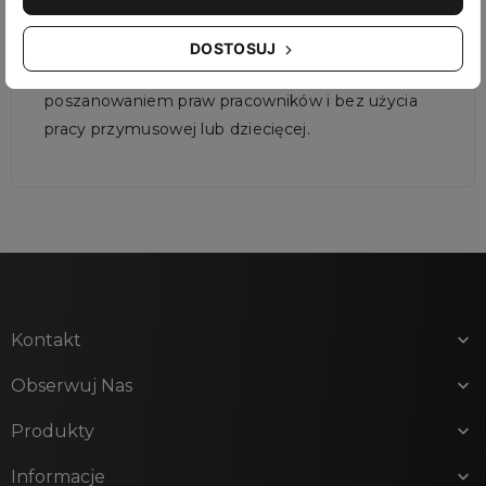
zawierają substancji chemicznych, które mogą
szkodzić ludziom lub zwierzętom. Są też
DOSTOSUJ
produkowane w sposób etyczny, z
poszanowaniem praw pracowników i bez użycia
pracy przymusowej lub dziecięcej.
Kontakt

Obserwuj Nas

Produkty

Informacje
