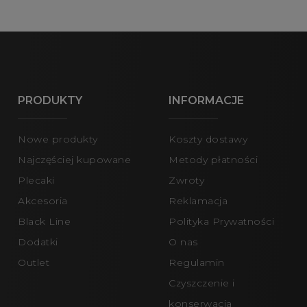
PRODUKTY
INFORMACJE
Nowe produkty
Koszty dostawy
Najczęściej kupowane
Metody płatności
Plecaki
Zwroty
Akcesoria
Reklamacja
Black Line
Polityka Prywatności
Dodatki
O nas
Outlet
Regulamin
Czyszczenie i
konserwacja