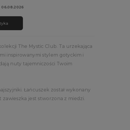
a
06.08.2026
zyka
kolekcji The Mystic Club. Ta urzekająca
ami inspirowanymi stylem gotyckim i
dają nuty tajemniczości Twoim
ajszyjniki. Łańcuszek został wykonany
t zawieszka jest stworzona z miedzi.