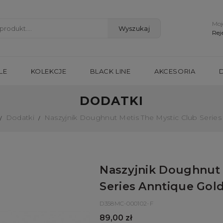
Moj
Wyszukaj
Rej
LE
KOLEKCJE
BLACK LINE
AKCESORIA
DODATKI
Dodatki
Naszyjnik Doughnut Metis The Mystic Club Series
Naszyjnik Doughnut 
Series Anntique Gol
D358MC-000102-F
89,00 zł