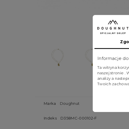
Zgo
Informacje do
Ta witryna korz
naszej stronie .
analizy a naste
Twoich zachowa
Marka
Doughnut
Indeks
D358MC-000102-F