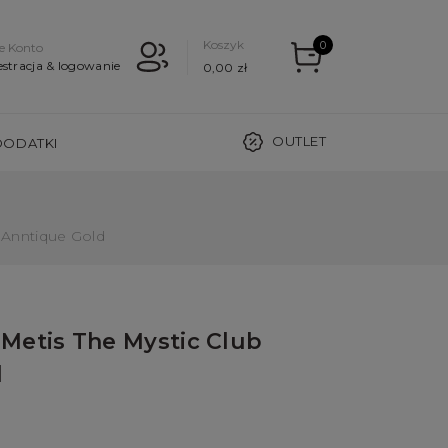
Koszyk
0
e Konto
estracja & logowanie
0,00 zł
OUTLET
DODATKI
 Anntique Gold
Metis The Mystic Club
d