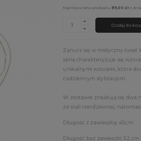
Najniższa cena produktu
89,00 zł
z dni
Dodaj do kos
Zanurz się w mistyczny świat 
seria charakteryzuje się wzor
unikalnymi wzorami, które do
codziennym stylizacjom.
W zestawie znajdują się dwa n
ze stali nierdzewnej, natomias
Długość z zawieszką: 45cm
Długość bez zawieszki: 52 cm