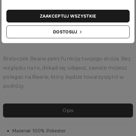
oprowadza cię po swojej uroczej chatce. Nauka, jak
unikać użądleń pszczół podczas zbierania miodu
ZAAKCEPTUJ WSZYSTKIE
oraz jak w najbardziej efektywny sposób robić
cukierki, to tylko część magicznych chwil
DOSTOSUJ
spędzonych z naszym nowym przyjacielem.
Breloczek Bearie pełni funkcję twojego stróża. Bez
względu na to, dokąd się udajesz, zawsze możesz
polegać na Bearie, który będzie towarzyszył ci w
podróży.
Opis
Materiał: 100% Poliester