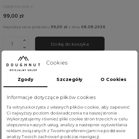
D389FFB-0013-F
99,00 zł
Najniższa cena produktu
99,00 zł
z dnia
08.08.2026
Dodaj do koszyka
Cookies
Keychain "Bearie" z serii Fairies and Friends to
uroczy breloczek, który przenosi cię do
Zgody
Szczegóły
O Cookies
magicznego lasu pełnego bajkowych stworzeń.
Bearie to sympatyczny brązowy miś, który
Informacje dotyczące plików cookies
przypomina nasze dziecięce pluszaki. Wszystko
Ta witryna korzysta z własnych plików cookie, aby zapewnić
Ci najwyższy poziom doświadczenia na naszej stronie .
zaczyna się w chatce zrobionej z ciastek i słodyczy,
Wykorzystujemy również pliki cookie stron trzecich w celu
gdzie Bearie mieszka i serdecznie cię przyjmuje.
ulepszenia naszych usług, analizy a nastepnie wyświetlania
reklam związanych z Twoimi preferencjami na podstawie
Spędzasz tam miły czas, podczas którego Bearie
analizy Twoich zachowań podczas nawigacji.