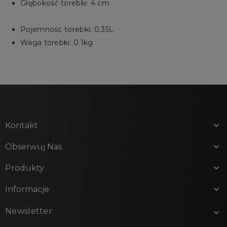
Głębokość torebki: 4 cm
Pojemność torebki: 0.35L
Waga torebki: 0.1kg
Kontakt

Obserwuj Nas

Produkty

Informacje

Newsletter
