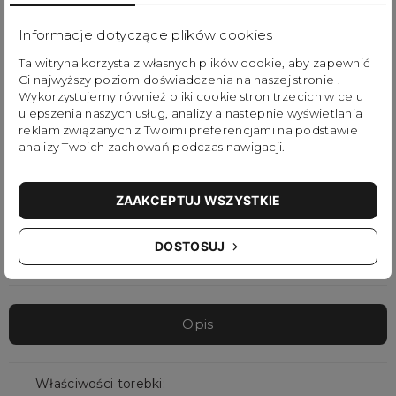
oraz z wytrzymałych, odpornych na warunki
Informacje dotyczące plików cookies
zewnętrzne materiałów. Petite idealnie
Ta witryna korzysta z własnych plików cookie, aby zapewnić
wkomponuje się jako funkcjonalny dodatek do
Ci najwyższy poziom doświadczenia na naszej stronie .
codziennej lub wieczorowej stylizacji.
Wykorzystujemy również pliki cookie stron trzecich w celu
ulepszenia naszych usług, analizy a nastepnie wyświetlania
reklam związanych z Twoimi preferencjami na podstawie
Bawiąc się brązowymi i niebieskimi tkaninami, seria
analizy Twoich zachowań podczas nawigacji.
Earth Tone jeszcze bardziej uwydatnia koncepcję
Ziemi, dodając poczucie ulicznego stylu. Wraz z
ZAAKCEPTUJ WSZYSTKIE
najpotrzebniejszymi gadżetami możesz teraz
DOSTOSUJ
eksplorować najbardziej ukryte zakątki miasta.
Opis
Właściwości torebki: