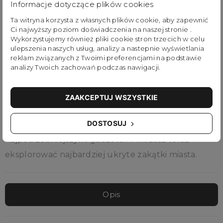
Informacje dotyczące plików cookies
Macaroon produkt stworzony z dbałością o detale
oraz z wytrzymałych, odpornych na warunki
Ta witryna korzysta z własnych plików cookie, aby zapewnić
Ci najwyższy poziom doświadczenia na naszej stronie .
zewnętrzne materiałów. Petite idealnie
Wykorzystujemy również pliki cookie stron trzecich w celu
ulepszenia naszych usług, analizy a nastepnie wyświetlania
wkomponuje się jako funkcjonalny dodatek do
reklam związanych z Twoimi preferencjami na podstawie
codziennej lub wieczorowej stylizacji.
analizy Twoich zachowań podczas nawigacji.
Bawiąc się brązowymi i niebieskimi tkaninami, seria
ZAAKCEPTUJ WSZYSTKIE
Earth Tone jeszcze bardziej uwydatnia koncepcję
DOSTOSUJ
Ziemi, dodając poczucie ulicznego stylu. Wraz z
najpotrzebniejszymi gadżetami możesz teraz
eksplorować najbardziej ukryte zakątki miasta.
Opis