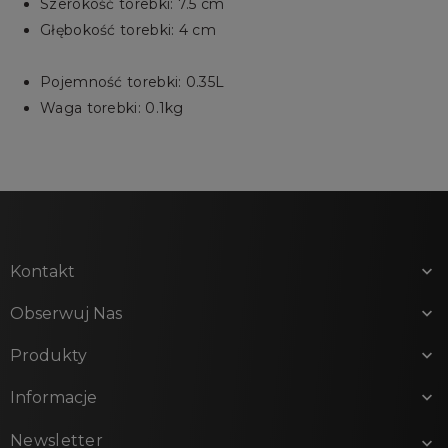
Szerokość torebki: 7.5 cm
Głębokość torebki: 4 cm
Pojemność torebki: 0.35L
Waga torebki: 0.1kg
Kontakt

Obserwuj Nas

Produkty

Informacje

Newsletter
