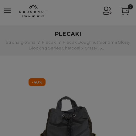
0

PLECAKI
Strona główna
Plecaki
Plecak Doughnut Sonoma Glossy
Blocking Series Charcoal x Grassy 15L
-40%