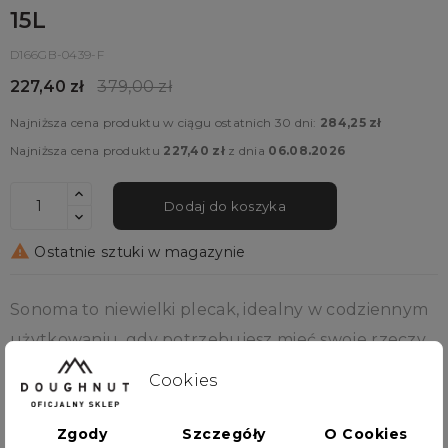
15L
D166GB-0439-F
227,40 zł
379,00 zł
Najniższa cena produktu w ciągu ostatnich 30 dni:
284,25 zł
Najniższa cena produktu
227,40 zł
z dnia
06.08.2026
Dodaj do koszyka

Ostatnie sztuki w magazynie
Sonoma to niewielki plecak, idealny w codziennym
użytkowaniu, gdy potrzebujesz mieć swoje rzeczy
pod ręką. Dzięki swoim niedużym wymiarom, a
Cookies
pełnej funkcjonalności będzie idealnym
towarzyszem podczas załatwiania spraw na mieście.
Zgody
Szczegóły
O Cookies