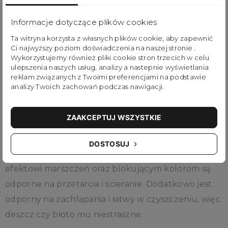
To lekki model, z szybkim dostępem do komory
głównej poprzez ściągania sznurkami. Po odpięciu
Informacje dotyczące plików cookies
ramion może służyć jako praktyczna torebka na
Ta witryna korzysta z własnych plików cookie, aby zapewnić
Ci najwyższy poziom doświadczenia na naszej stronie .
ramię. Plecak posiada dedykowaną komorę
Wykorzystujemy również pliki cookie stron trzecich w celu
mieszczącą tablet, a dwie zewnętrzne kieszenie
ulepszenia naszych usług, analizy a nastepnie wyświetlania
reklam związanych z Twoimi preferencjami na podstawie
pozwolą szybko dostać się do najważniejszych
analizy Twoich zachowań podczas nawigacji.
rzeczy.
ZAAKCEPTUJ WSZYSTKIE
Seria Glossy Blocking to dodanie nowej energii do
klasycznych wersji plecaków. W serii użyto
DOSTOSUJ
połyskujące materiały nylonowe, które dzięki
efektowi marszczeń oraz blokującym kolorom są
odporne na przetarcia i ścieranie. Dodatkowo jest
odporny na zachlapania i łatwy w czyszczeniu, więc
deszcz czy błoto mu niestraszne.