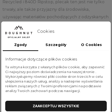
Recycled i 840D Ripstop, plecak ten jest nie tylko
trwały, ale także przyjazny dla środowiska,
używając materiałów pochodzących z odzyskanych
odpadów oceanicznych.
Cookies
Dzięki dużej pojemności, możesz bez trudu
Zgody
Szczegóły
O Cookies
spakować wszystkie niezbędne przedmioty, od
butelki z wodą po laptopa do 17 cali. Unikatowy
Informacje dotyczące plików cookies
system bungee zapewnia dodatkowe możliwości
Ta witryna korzysta z własnych plików cookie, aby zapewnić
przechowywania, a specjalne paski pozwalają
Ci najwyższy poziom doświadczenia na naszej stronie .
przymocować deskorolkę, sprawiając, że jest to
Wykorzystujemy również pliki cookie stron trzecich w celu
ulepszenia naszych usług, analizy a nastepnie wyświetlania
idealny plecak dla miłośników skateboardingu.
reklam związanych z Twoimi preferencjami na podstawie
analizy Twoich zachowań podczas nawigacji.
Plecak jest również wygodny dzięki regulowanym,
wyściełanym paskom na ramiona i miękkiemu
ZAAKCEPTUJ WSZYSTKIE
panelowi z tyłu.