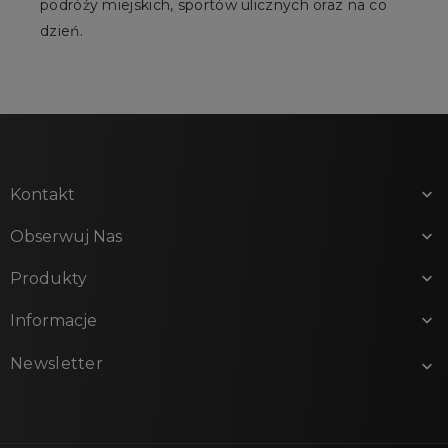
podróży miejskich, sportów ulicznych oraz na co
dzień.
Kontakt

Obserwuj Nas

Produkty

Informacje

Newsletter
