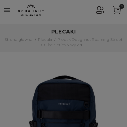
0

PLECAKI
Strona główna
Plecaki
Plecak Doughnut Roaming Street
Cruise Series Navy 27L