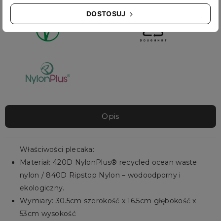
DOSTOSUJ
Opis
Właściwości plecaka:
Materiał: 420D NylonPlus® recycled ocean waste
nylon / 840D Ripstop Nylon – wodoodporny i
ekologiczny.
Wymiary: 30.5cm szerokość x 16.5cm głębokość x
53cm wysokość