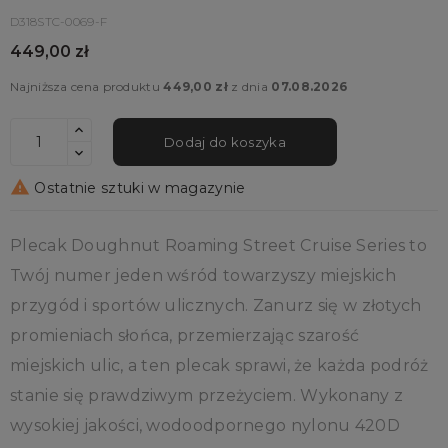
D318STC-0069-F
449,00 zł
Najniższa cena produktu
449,00 zł
z dnia
07.08.2026
Dodaj do koszyka

Ostatnie sztuki w magazynie
Plecak Doughnut Roaming Street Cruise Series to
Twój numer jeden wśród towarzyszy miejskich
przygód i sportów ulicznych. Zanurz się w złotych
promieniach słońca, przemierzając szarość
miejskich ulic, a ten plecak sprawi, że każda podróż
stanie się prawdziwym przeżyciem. Wykonany z
wysokiej jakości, wodoodpornego nylonu 420D