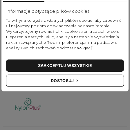
D384ACT-0003-F
Informacje dotyczące plików cookies
419,00 zł
Ta witryna korzysta z własnych plików cookie, aby zapewnić
Najniższa cena produktu
314,25 zł
z dnia
11.07.2026
Ci najwyższy poziom doświadczenia na naszej stronie .
Wykorzystujemy również pliki cookie stron trzecich w celu
ulepszenia naszych usług, analizy a nastepnie wyświetlania
Dodaj do koszyka
reklam związanych z Twoimi preferencjami na podstawie
analizy Twoich zachowań podczas nawigacji.
ZAAKCEPTUJ WSZYSTKIE
DOSTOSUJ