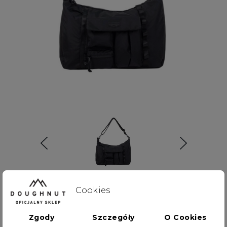
Cookies
Torba Doughnut Metanoia The
Zgody
Szczegóły
O Cookies
Actualise Series Black 18L