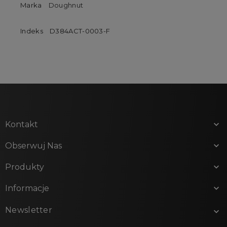
Marka
Doughnut
Indeks
D384ACT-0003-F
Kontakt

Obserwuj Nas

Produkty

Informacje

Newsletter
