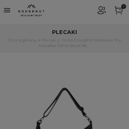
0

PLECAKI
Strona główna
Plecaki
Torba Doughnut Metanoia The
Actualise Series Black 18L