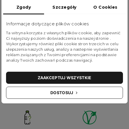
poliestru pochodzącego z recyklingu oraz
Zgody
Szczegóły
O Cookies
innowacyjnych dodatków z „Barley Skin” —
wegańskiego materiału stworzonego z pozostałości
Informacje dotyczące plików cookies
po produkcji butelek. Szerokie otwarcie,
Ta witryna korzysta z własnych plików cookie, aby zapewnić
funkcjonalne kieszenie i wygodne szelki sprawiają,
Ci najwyższy poziom doświadczenia na naszej stronie .
Wykorzystujemy również pliki cookie stron trzecich w celu
że Explorer jest praktyczny i komfortowy w każdej
ulepszenia naszych usług, analizy a nastepnie wyświetlania
sytuacji.
reklam związanych z Twoimi preferencjami na podstawie
analizy Twoich zachowań podczas nawigacji.
Dreamwalker Series łączy naturalne inspiracje z
nowoczesnymi, ekologicznymi materiałami,
ZAAKCEPTUJ WSZYSTKIE
podkreślając ideę uważniejszego, świadomego
DOSTOSUJ
odkrywania codzienności.