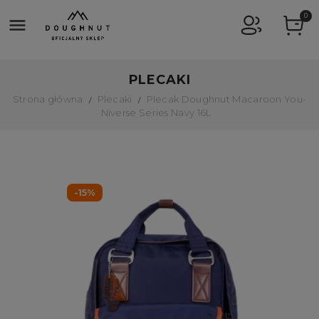
0

PLECAKI
Strona główna
Plecaki
Plecak Doughnut Macaroon You-
Niverse Series Navy 16L
-15%