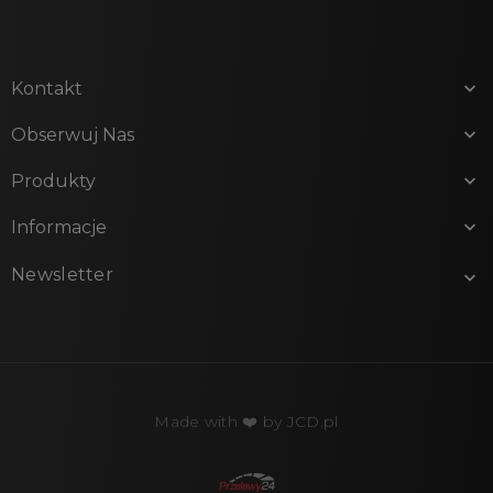
Kontakt

Obserwuj Nas

Produkty

Informacje

Newsletter

Made with ❤️ by
JCD.pl