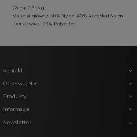
Waga: 0.85 kg
Materiał główny: 60% Nylon, 40% Recycled Nylon
Podszewka: 100% Polyester
Kontakt

Obserwuj Nas

Produkty

Informacje

Newsletter
