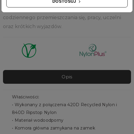
DOSTOSUJ
Roaming Small jest idealnym plecakiem do
codziennego przemieszczania się, pracy, uczelni
oraz krótkich wyjazdów.
Opis
Właściwości:
• Wykonany z połączenia 420D Recycled Nylon i
840D Ripstop Nylon
• Materiał wodoodporny
• Komora główna zamykana na zamek