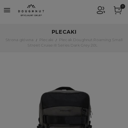
0

PLECAKI
Strona główna
Plecaki
Plecak Doughnut Roaming Small
Street Cruise III Series Dark Grey 20L