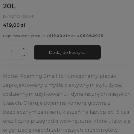
20L
D418STC3-0005-F
419,00 zł
Najniższa cena produktu
419,00 zł
z dnia
06.08.2026
Dodaj do koszyka
Model Roaming Small to funkcjonalny plecak
zaprojektowany z myślą o aktywnym stylu życia,
codziennym użytkowaniu i dynamicznych miejskich
trasach. Oferuje pojemną komorę główną z
bezpiecznym zamkiem, kieszeń na laptop do 15 cali
oraz liczne przegródki wewnętrzne, które ułatwiają
organizację najpotrzebniejszych przedmiotów.