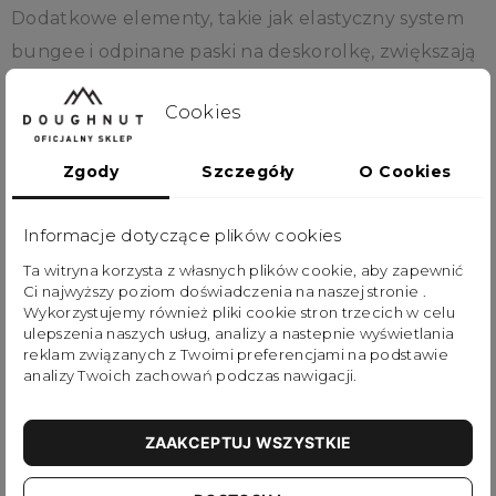
Dodatkowe elementy, takie jak elastyczny system
bungee i odpinane paski na deskorolkę, zwiększają
wszechstronność plecaka w różnych warunkach i
Cookies
zastosowaniach.
Zgody
Szczegóły
O Cookies
Street Cruise III Series charakteryzuje się
wykorzystaniem wytrzymałych, wodoodpornych
Informacje dotyczące plików cookies
materiałów oraz nowoczesnym, użytkowym
Ta witryna korzysta z własnych plików cookie, aby zapewnić
designem inspirowanym miejskim stylem życia. Seria
Ci najwyższy poziom doświadczenia na naszej stronie .
stawia na praktyczność, trwałość i wygodę, łącząc je
Wykorzystujemy również pliki cookie stron trzecich w celu
ulepszenia naszych usług, analizy a nastepnie wyświetlania
z wyrazistymi, technicznymi detalami, które
reklam związanych z Twoimi preferencjami na podstawie
wspierają codzienną mobilność.
analizy Twoich zachowań podczas nawigacji.
Połączenie wysokiej jakości tkanin, wielostopniowej
ZAAKCEPTUJ WSZYSTKIE
organizacji oraz wygodnego systemu nośnego
sprawia, że wariant Street Cruise III modelu