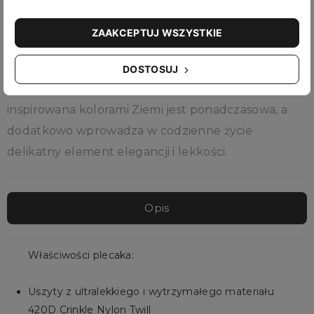
najpiękniejsze inspiracje i przenieśli je na produkty.
Bogactwo kolorów wyodrębnionych na podstawie
ZAAKCEPTUJ WSZYSTKIE
obserwacji pozwoliło dostrzec i przenieść na
materiał odcienie "porostu", "kropli deszczu" czy
DOSTOSUJ
"miękkiego wschodu słońca. Kolorystyka
inspirowana kolorami Ziemi jest ponadczasowa, a
dodatkowo wprowadza w codzienne życie
delikatny element elegancji i lekkości.
Opis
Właściwości plecaka:
Uszyty z ultralekkiego i wytrzymałego materiału
420D Crinkle Nylon Twill