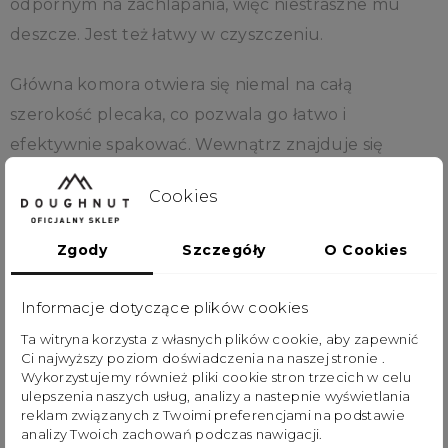
odpornym na zachlapania, więc niestraszne mu
deszcze. Jest też łatwy w czyszczeniu.
Główna komora otwiera się niemal na całą
szerokość plecaka, co pozwala go łatwo i
efektywnie spakować. Wewnątrz znajduje się
komora na komputer, bądź tablet oraz mniejsze
Cookies
kieszonki na drobiazgi.
Zgody
Szczegóły
O Cookies
Plecak swoim rozmiarem idealnie sprawdzi się do
codziennego użytkowania. Jeżeli szukasz plecaka
Informacje dotyczące plików cookies
do szkoły, na uczelnię, do pracy, czy na bagaż
Ta witryna korzysta z własnych plików cookie, aby zapewnić
podręczny do samolotu - bingo!
Ci najwyższy poziom doświadczenia na naszej stronie .
Wykorzystujemy również pliki cookie stron trzecich w celu
Seria Nature Pale to odzwierciedlenie naturalnej
ulepszenia naszych usług, analizy a nastepnie wyświetlania
reklam związanych z Twoimi preferencjami na podstawie
elegancji. Nasi projektanci zaczerpnęli z natury
analizy Twoich zachowań podczas nawigacji.