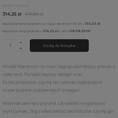
D010NT-000121-F
314,25 zł
419,00 zł
Najniższa cena produktu w ciągu ostatnich 30 dni:
335,20 zł
Najniższa cena produktu
314,25 zł
z dnia
08.08.2026
Dodaj do koszyka
Model Macaroon to nasz najpopularniejszy plecak z
całej serii. Ponadczasowy design oraz
funkcjonalność czynią ten plecak najlepszym
towarzyszem codziennych zmagań.
Materiał zewnętrzny jest ultralekki i wyjątkowo
wytrzymały. Jego właściwości techniczne czynią go