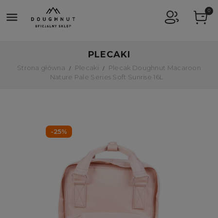
0

PLECAKI
Strona główna
Plecaki
Plecak Doughnut Macaroon
Nature Pale Series Soft Sunrise 16L
-25%