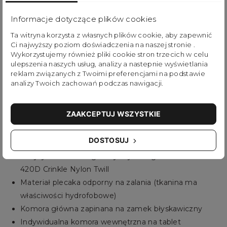
torebki. Mimo niewielkich rozmiarów posiada wiele
Informacje dotyczące plików cookies
przegródek oraz specjalną kieszeń, która pomieści
Ta witryna korzysta z własnych plików cookie, aby zapewnić
iPada. Ultralekki, wykonany z odpornego na
Ci najwyższy poziom doświadczenia na naszej stronie .
zamoczenie i oraz przetarcie materiału
Wykorzystujemy również pliki cookie stron trzecich w celu
ulepszenia naszych usług, analizy a nastepnie wyświetlania
nylonowego.
reklam związanych z Twoimi preferencjami na podstawie
analizy Twoich zachowań podczas nawigacji.
Opis
ZAAKCEPTUJ WSZYSTKIE
DOSTOSUJ
Właściwości plecaka:
Uszyty z ultralekkiego i wytrzymałego materiału
420D Crinkle Nylon Twill
Materiał plecaka odporny na zalania (tkanina ma
właściwości hydrofobowe)
Komora główna zapinana na zamek błyskawiczny
Indywidualna komora wewnętrzna na tablet