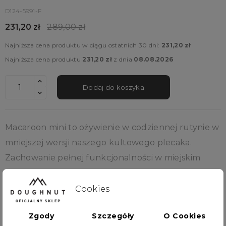
D124-5991-F
231,20 zł
289,00 zł
Najniższa cena produktu w ciągu ostatnich 30 dni:
231,20 zł
Najniższa cena produktu
231,20 zł
z dnia
08.08.2026
Dodaj do koszyka
Macaroon mini to ożywienie w codziennej rutynie w
mniejszej wersji naszego kultowego plecaka.
Zachowanie pełnej funkcjonalności w miejskim
designie, który może towarzyszyć Ci na co dzień.
Idealny do wyjścia na miasto, spotkanie z
Cookies
przyjaciółkami lub zabranie go na uczelnie czy do
Zgody
Szczegóły
O Cookies
pracy. Macaroon Mini to świetna alternatywa dla