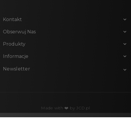
Kontakt

Obserwuj Nas

Produkty

Informacje

Newsletter

Made with ❤️ by
JCD.pl