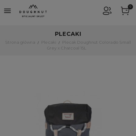
0

PLECAKI
Strona główna
Plecaki
Plecak Doughnut Colorado Small
Grey x Charcoal 15L