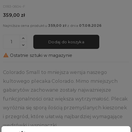
D183-0604-F
359,00 zł
Najniższa cena produktu
359,00 zł
z dnia
07.08.2026
Dodaj do koszyka

Ostatnie sztuki w magazynie
Colorado Small to mniejsza wersja naszego
kultowego plecaka Colorado. Mimo mniejszych
gabarytów zachowane zostały najważniejsze
funkcjonalności oraz większa wytrzymałość. Plecak
wyróżnia się sporą ilością przemyślanych kieszonek
i przegród, które ułatwią najbardziej wymagające
wędrówki i wspinaczki.