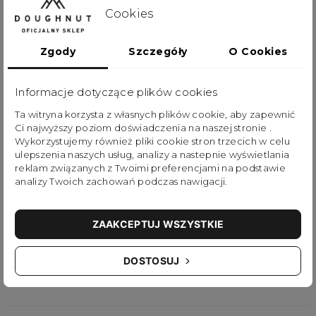
Cookies
Skórzane paski górnej klapy plecaka zapinane są na
solidne metalowe zatrzaski. Paski przechodzą
Zgody
Szczegóły
O Cookies
przez bardzo charakterystyczną zewnętrzną linę,
do której można doczepiać różne akcesoria. Komora
Informacje dotyczące plików cookies
główna została dodatkowo zabezpieczona
Ta witryna korzysta z własnych plików cookie, aby zapewnić
Ci najwyższy poziom doświadczenia na naszej stronie .
ściąganym sznurkiem.
Wykorzystujemy również pliki cookie stron trzecich w celu
ulepszenia naszych usług, analizy a nastepnie wyświetlania
reklam związanych z Twoimi preferencjami na podstawie
Plecak Colorado Small bez wątpienia inspirowany
analizy Twoich zachowań podczas nawigacji.
jest klasycznym outdoorowym designem, ale jego
optymalna pojemność oraz wyjątkowa
ZAAKCEPTUJ WSZYSTKIE
funkcjonalność w pełni pokrywają
zapotrzebowanie na plecak do codziennego
DOSTOSUJ
użytku.