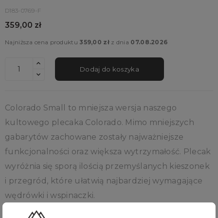
D183-0769-F
359,00 zł
Najniższa cena produktu
359,00 zł
z dnia
07.08.2026
Dodaj do koszyka
Colorado Small to mniejsza wersja naszego
kultowego plecaka Colorado. Mimo mniejszych
gabarytów zachowane zostały najważniejsze
funkcjonalności oraz większa wytrzymałość. Plecak
wyróżnia się sporą ilością przemyślanych kieszonek
i przegród, które ułatwią najbardziej wymagające
wędrówki i wspinaczki.