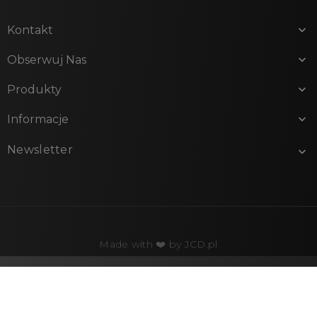
Kontakt

Obserwuj Nas

Produkty

Informacje

Newsletter

Made with ❤️ by
JCD.pl