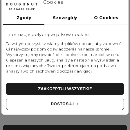
Cookies
Skórzane paski górnej klapy plecaka zapinane są na
solidne metalowe zatrzaski. Paski przechodzą
Zgody
Szczegóły
O Cookies
przez bardzo charakterystyczną zewnętrzną linę,
do której można doczepiać różne akcesoria. Komora
Informacje dotyczące plików cookies
główna została dodatkowo zabezpieczona
Ta witryna korzysta z własnych plików cookie, aby zapewnić
ściąganym sznurkiem.
Ci najwyższy poziom doświadczenia na naszej stronie .
Wykorzystujemy również pliki cookie stron trzecich w celu
ulepszenia naszych usług, analizy a nastepnie wyświetlania
Plecak Colorado Small bez wątpienia inspirowany
reklam związanych z Twoimi preferencjami na podstawie
analizy Twoich zachowań podczas nawigacji.
jest klasycznym outdoorowym designem, ale jego
optymalna pojemność oraz wyjątkowa
ZAAKCEPTUJ WSZYSTKIE
funkcjonalność w pełni pokrywają
zapotrzebowanie na plecak do codziennego
DOSTOSUJ
użytku.