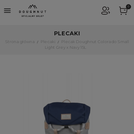
0

PLECAKI
Strona główna
Plecaki
Plecak Doughnut Colorado Small
Light Grey x Navy 15L