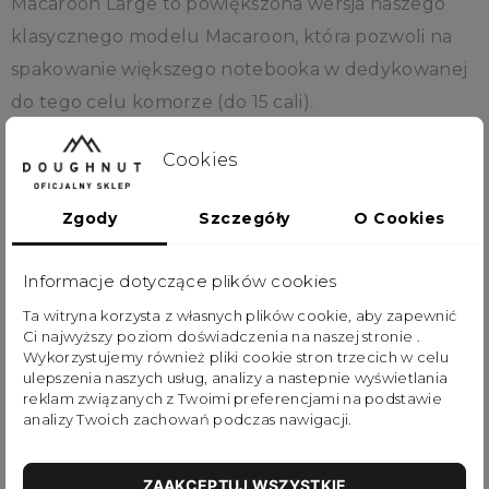
Macaroon Large to powiększona wersja naszego
klasycznego modelu Macaroon, która pozwoli na
spakowanie większego notebooka w dedykowanej
do tego celu komorze (do 15 cali).
Seria Tarzan to dodanie nowej energii do
Cookies
klasycznych wersji plecaków. W serii użyto
Zgody
Szczegóły
O Cookies
połyskujące materiały nylonowe, które dzięki
efektowi marszczeń oraz blokującym kolorom są
Informacje dotyczące plików cookies
odporne na przetarcia i ścieranie. Dodatkowo jest
Ta witryna korzysta z własnych plików cookie, aby zapewnić
odporny na zachlapania i łatwy w czyszczeniu, więc
Ci najwyższy poziom doświadczenia na naszej stronie .
deszcz czy błoto mu niestraszne.
Wykorzystujemy również pliki cookie stron trzecich w celu
ulepszenia naszych usług, analizy a nastepnie wyświetlania
reklam związanych z Twoimi preferencjami na podstawie
Jeżeli szukasz plecaka wytrzymałego i
analizy Twoich zachowań podczas nawigacji.
funkcjonalnego, ale jednocześnie stylowego,
Macaroon Large jest propozycją dla Ciebie!
ZAAKCEPTUJ WSZYSTKIE