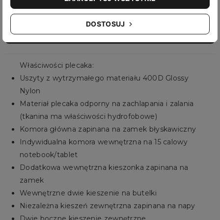
DOSTOSUJ
Opis
Właściwości plecaka:
Uszyty z wytrzymałego materiału 400D Glossy
Nylon
Materiał plecaka odporny na zachlapania i zalania
(tkanina ma właściwości hydrofobowe)
Komora główna zapinana na zamek błyskawiczny
Indywidualna komora wewnętrzna na 15 calowy
notebook/tablet
Dodatkowa wewnętrzna kieszonka zapinana na
zamek
Wewnętrzne dwie kieszenie na butelki
Niezależna kieszeń zewnętrzna zapinana na napy
Dwie boczne kieszenie zewnętrzne