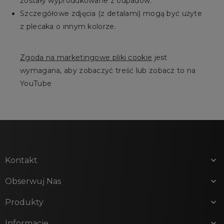
zostały wyprodukowane z odpadów.
Szczegółowe zdjęcia (z detalami) mogą być użyte
z plecaka o innym kolorze.
Zgoda na marketingowe pliki cookie
jest
wymagana, aby zobaczyć treść lub zobacz to na
YouTube
Kontakt

Obserwuj Nas

Produkty

Informacje
