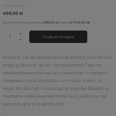
D011CA3-0348-F
469,00 zł
Najniższa cena produktu
469,00 zł
z dnia
07.08.2026
Dodaj do koszyka
Kolekcja Tarzan przeznaczona jest dla tych, którzy
pragną oderwać się od rzeczywistości! Czas na
weekendową przerwę, aby zapomnieć o ciężarze
miejskiego życia. Wszystko, co musisz zrobić, to
wejść do dżungli i rozpocząć przygodę. Eksploruj
nieznane i odkrywaj tajemnice lasu, jakbyś po raz
pierwszy grał w znajomą grę!