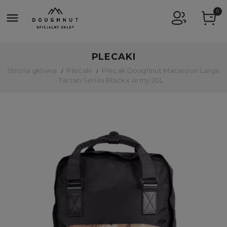
0

PLECAKI
Strona główna
Plecaki
Plecak Doughnut Macaroon Large
Tarzan Series Black x Army 20L