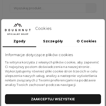
Cookies

Zgody
Szczegóły
O Cookies
Plecak 55 × 40 × 23 do samolotu
Plecak bagaż podręczny 455 × 40 × 23
Plecak do samolotu 55 × 40 × 23
Informacje dotyczące plików cookies
Plecak Lufthansa 55 × 40 × 23
Plecak do samolotu 55 × 40 × 23 damski
Ta witryna korzysta z własnych plików cookie, aby zapewnić
Plecak do samolotu 55 × 40 × 23 męski
Ci najwyższy poziom doświadczenia na naszej stronie .
Wykorzystujemy również pliki cookie stron trzecich w celu
Lufthansa bagaż podręczny co można zabrać
ulepszenia naszych usług, analizy a nastepnie wyświetlania
Lufthansa bagaż podręczny — co można zabrać? Wymiary
i waga
reklam związanych z Twoimi preferencjami na podstawie
Lufthansa bagaż rejestrowany
analizy Twoich zachowań podczas nawigacji.
Lufthansa bagaż podręczny i torebka
ZAAKCEPTUJ WSZYSTKIE
FAQ