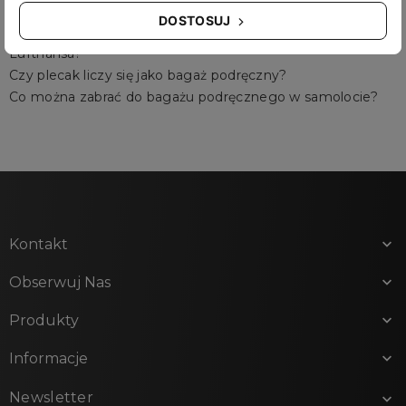
Jaki bagaż podręczny w Lufthansie?
DOSTOSUJ
Czy oprócz bagażu podręcznego można mieć torebkę
Lufthansa?
Czy plecak liczy się jako bagaż podręczny?
Co można zabrać do bagażu podręcznego w samolocie?
Kontakt

Obserwuj Nas

Produkty

Informacje

Newsletter
