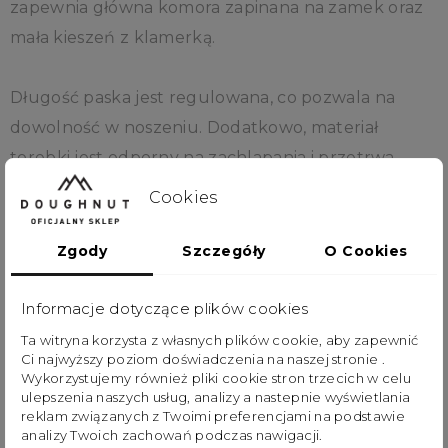
zapewnia główna komora zapinana na zamek oraz
mała kieszeń z klamerką.
Długość paska jest regulowana, co pozwala na
dowolność w noszeniu. Dodatkowo, materiał
torebki jest odporny na zachlapania i przetrwa
niespodziewany deszcz podczas spotkania.
Cookies
Gamescape Series to uśmiech w stronę wszystkich
Zgody
Szczegóły
O Cookies
wielbicieli gier. Seria wnosi 8-bitową inspirację do
klasycznych produktów. Wychodzimy z założenia,
Informacje dotyczące plików cookies
że poświęcanie się graniu to nie ucieczka od
Ta witryna korzysta z własnych plików cookie, aby zapewnić
Ci najwyższy poziom doświadczenia na naszej stronie .
rzeczywistego świata, lecz sposób na realizację
Wykorzystujemy również pliki cookie stron trzecich w celu
marzeń. Dlatego warto mieć w codziennym życiu
ulepszenia naszych usług, analizy a nastepnie wyświetlania
reklam związanych z Twoimi preferencjami na podstawie
produkt, który przypomina nam o naszym hobby, a
analizy Twoich zachowań podczas nawigacji.