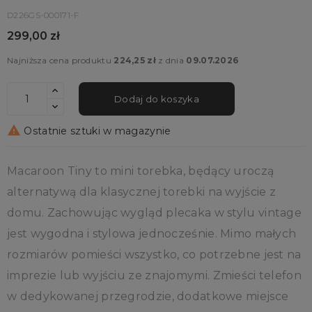
D226GS-000171-F
299,00 zł
Najniższa cena produktu
224,25 zł
z dnia
09.07.2026
Dodaj do koszyka

Ostatnie sztuki w magazynie
Macaroon Tiny to mini torebka, będący uroczą
alternatywą dla klasycznej torebki na wyjście z
domu. Zachowując wygląd plecaka w stylu vintage
jest wygodna i stylowa jednocześnie. Mimo małych
rozmiarów pomieści wszystko, co potrzebne jest na
imprezie lub wyjściu ze znajomymi. Zmieści telefon
w dedykowanej przegrodzie, dodatkowe miejsce