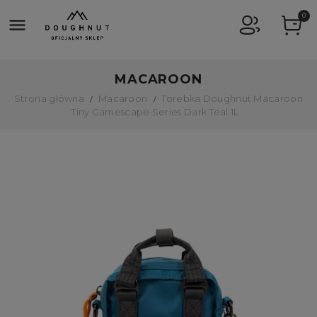
0

MACAROON
Strona główna
Macaroon
Torebka Doughnut Macaroon
Tiny Gamescape Series Dark Teal 1L