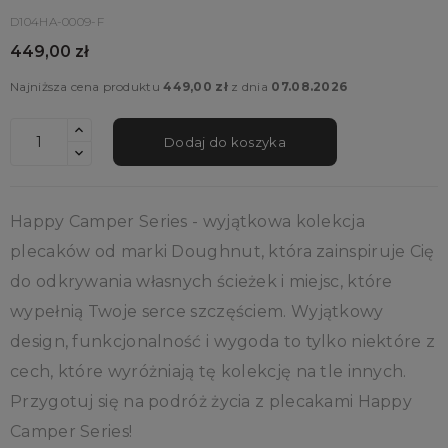
D104HA-0009-F
449,00 zł
Najniższa cena produktu
449,00 zł
z dnia
07.08.2026
Dodaj do koszyka
Happy Camper Series - wyjątkowa kolekcja
plecaków od marki Doughnut, która zainspiruje Cię
do odkrywania własnych ścieżek i miejsc, które
wypełnią Twoje serce szczęściem. Wyjątkowy
design, funkcjonalność i wygoda to tylko niektóre z
cech, które wyróżniają tę kolekcję na tle innych.
Przygotuj się na podróż życia z plecakami Happy
Camper Series!