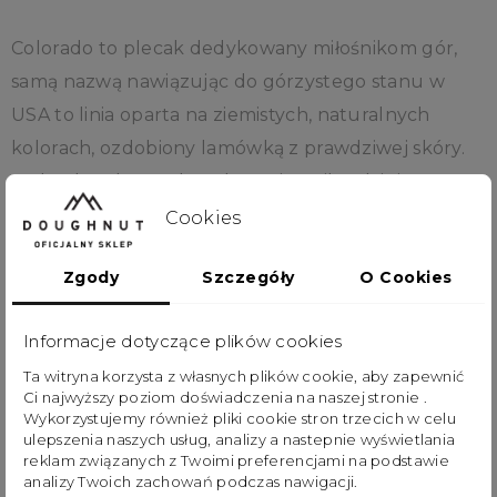
Colorado to plecak dedykowany miłośnikom gór,
samą nazwą nawiązując do górzystego stanu w
USA to linia oparta na ziemistych, naturalnych
kolorach, ozdobiony lamówką z prawdziwej skóry.
Styl Colorado to zdecydowanie najbardziej
charakterystyczny plecak z katalogu marki
Cookies
Doughnut, inspirowany amerykańskimi skautami.
Zgody
Szczegóły
O Cookies
Główna komora zamykana jest mocnym
Informacje dotyczące plików cookies
ściągaczem z liny oraz zabezpieczona klapą z
Ta witryna korzysta z własnych plików cookie, aby zapewnić
metalowymi zatrzaskami. Dzięki swojej konstrukcji
Ci najwyższy poziom doświadczenia na naszej stronie .
pokrywa plecaka wraz z kieszenią posiadająca
Wykorzystujemy również pliki cookie stron trzecich w celu
ulepszenia naszych usług, analizy a nastepnie wyświetlania
szybki dostęp zwiększa pojemność plecaka o 40%, a
reklam związanych z Twoimi preferencjami na podstawie
dodatkowe paski boczne, idące od klamr, pozwalają
analizy Twoich zachowań podczas nawigacji.