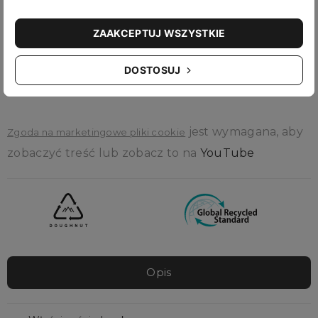
na ciasne przypięcie do niego niezbędnego
sprzętu. Maksymalną wytrzymałość zawdzięcza
ZAAKCEPTUJ WSZYSTKIE
odpornemu na wodę materiałowi 600D Polyester.
DOSTOSUJ
jest wymagana, aby
Zgoda na marketingowe pliki cookie
zobaczyć treść lub zobacz to na
YouTube
Opis