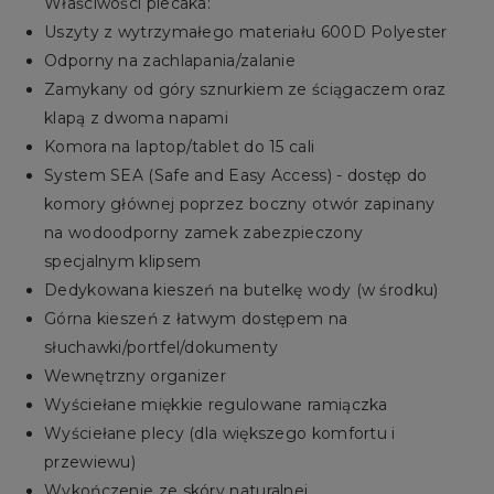
Właściwości plecaka:
Uszyty z wytrzymałego materiału 600D Polyester
Odporny na zachlapania/zalanie
Zamykany od góry sznurkiem ze ściągaczem oraz
klapą z dwoma napami
Komora na laptop/tablet do 15 cali
System SEA (Safe and Easy Access) - dostęp do
komory głównej poprzez boczny otwór zapinany
na wodoodporny zamek zabezpieczony
specjalnym klipsem
Dedykowana kieszeń na butelkę wody (w środku)
Górna kieszeń z łatwym dostępem na
słuchawki/portfel/dokumenty
Wewnętrzny organizer
Wyściełane miękkie regulowane ramiączka
Wyściełane plecy (dla większego komfortu i
przewiewu)
Wykończenie ze skóry naturalnej