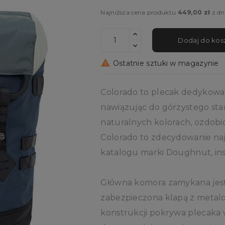
Najniższa cena produktu
449,00 zł
z dn
Dodaj do kos

Ostatnie sztuki w magazynie
Colorado to plecak dedykowa
nawiązując do górzystego stan
naturalnych kolorach, ozdobi
Colorado to zdecydowanie naj
katalogu marki Doughnut, in
Główna komora zamykana jest
zabezpieczona klapą z metalo
konstrukcji pokrywa plecaka w