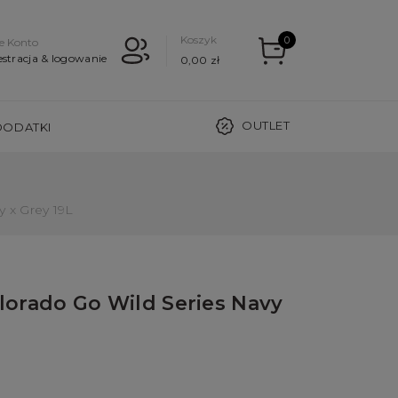
Koszyk
0
e Konto
estracja & logowanie
0,00 zł
OUTLET
DODATKI
 x Grey 19L
orado Go Wild Series Navy