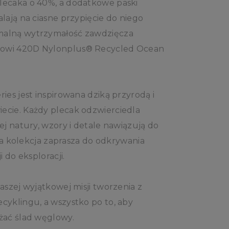
lecaka o 40%, a dodatkowe paski
lają na ciasne przypięcie do niego
malną wytrzymałość zawdzięcza
owi 420D Nylonplus® Recycled Ocean
ies jest inspirowana dziką przyrodą i
cie. Każdy plecak odzwierciedla
ej natury, wzory i detale nawiązują do
 Ta kolekcja zaprasza do odkrywania
 do eksploracji.
aszej wyjątkowej misji tworzenia z
cyklingu, a wszystko po to, aby
żać ślad węglowy.