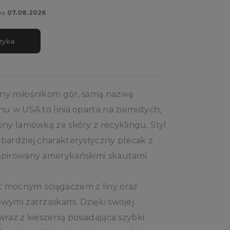
ia
07.08.2026
zyka
ny miłośnikom gór, samą nazwą
u w USA to linia oparta na ziemistych,
ony lamówką ze skóry z recyklingu. Styl
bardziej charakterystyczny plecak z
spirowany amerykańskimi skautami.
 mocnym ściągaczem z liny oraz
wymi zatrzaskami. Dzięki swojej
raz z kieszenią posiadająca szybki