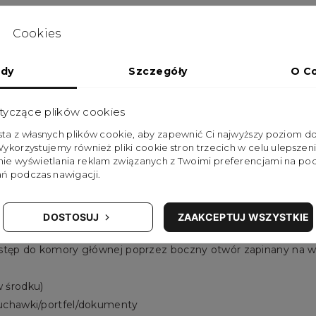
Cookies
dy
Szczegóły
O C
Opis
tyczące plików cookies
ysta z własnych plików cookie, aby zapewnić Ci najwyższy poziom 
 Wykorzystujemy również pliki cookie stron trzecich w celu ulepszeni
pnie wyświetlania reklam związanych z Twoimi preferencjami na pod
ń podczas nawigacji.
 materiału 420D Nylonplus® Recycled Ocean Waste Nylon
czem oraz klapą z dwoma napami
DOSTOSUJ
ZAAKCEPTUJ WSZYSTKIE
ostęp do komory głównej poprzez boczny otwór zapinany na
 środku)
uchawki/portfel/dokumenty