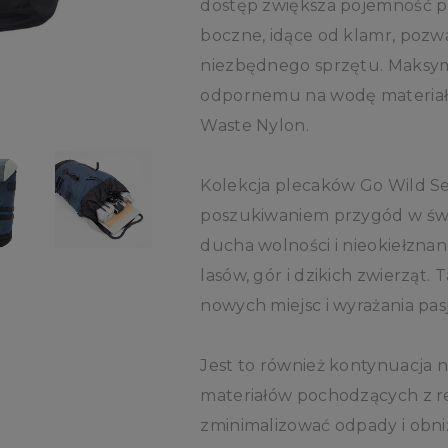
dostęp zwiększa pojemność p
boczne, idące od klamr, pozwa
niezbędnego sprzętu. Maksy
odpornemu na wodę materiał
Waste Nylon.
Kolekcja plecaków Go Wild Ser
poszukiwaniem przygód w świe
ducha wolności i nieokiełznan
lasów, gór i dzikich zwierząt.
nowych miejsc i wyrażania pasji
Jest to również kontynuacja n
materiałów pochodzących z re
zminimalizować odpady i obni