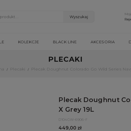
Moj
Wyszukaj
Rej
LE
KOLEKCJE
BLACK LINE
AKCESORIA
PLECAKI
na
Plecaki
Plecak Doughnut Colorado Go Wild Series Navy
Plecak Doughnut Col
X Grey 19L
D104GW-6906-F
449,00 zł