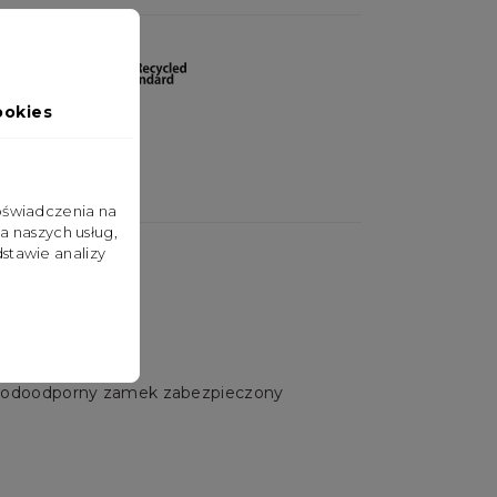
ookies
doświadczenia na
a naszych usług,
stawie analizy
 wodoodporny zamek zabezpieczony