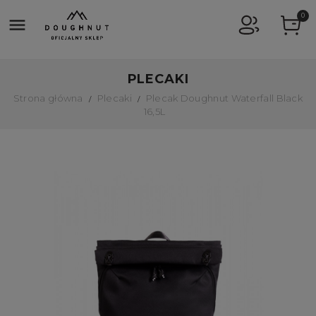
0

PLECAKI
Strona główna
Plecaki
Plecak Doughnut Waterfall Black
16,5L