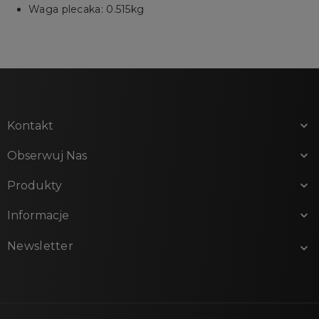
Waga plecaka: 0.515kg
Kontakt

Obserwuj Nas

Produkty

Informacje

Newsletter
