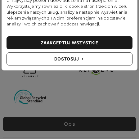
Ci najwyższy poziom doświadczenia na naszej stronie .
Wykorzystujemy również pliki cookie stron trzecich w celu
w konsekwencji o środowisko naturalne, seria
ulepszenia naszych usług, analizy a nastepnie wyświetlania
Reborn jest dla Ciebie!
reklam związanych z Twoimi preferencjami na podstawie
analizy Twoich zachowań podczas nawigacji.
ZAAKCEPTUJ WSZYSTKIE
DOSTOSUJ
Opis