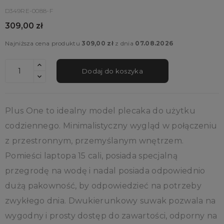
D349RE-0088-F
309,00 zł
Najniższa cena produktu
309,00 zł
z dnia
07.08.2026
Dodaj do koszyka
Plus One to idealny model plecaka do użytku
codziennego. Minimalistyczny wygląd w połączeniu
z przestronnym, przemyślanym wnętrzem.
Pomieści laptopa 15 cali, posiada specjalną
przegrodę na wodę i nadal posiada odpowiednio
dużą pakowność, by odpowiedzieć na potrzeby
zwykłego dnia. Dwukierunkowy suwak pozwala na
wygodny i prosty dostęp do zawartości, odporny na